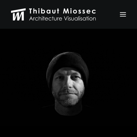
ARCHVIZ
Selected works
Personal projects
Making of
VFX
ABOUT
CONTACT
Let's talk
thibaut.miossec@gmail.com
06 74 21 83 50