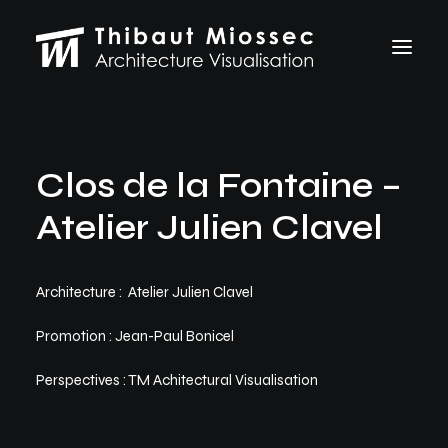
ARCHVIZ
Clos de la Fontaine –
Selected works
Personal projects
Atelier Julien Clavel
Making of
VFX
ABOUT
Architecture : Atelier Julien Clavel
CONTACT
Promotion : Jean-Paul Bonicel
Let's talk
Perspectives : TM Achitectural Visualisation
thibaut.miossec@gmail.com
06 74 21 83 50