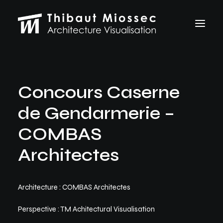
ARCHVIZ
Concours Caserne
Selected works
Personal projects
de Gendarmerie –
Making of
VFX
COMBAS
ABOUT
CONTACT
Architectes
Let's talk
Architecture : COMBAS Architectes
thibaut.miossec@gmail.com
Perspective : TM Achitectural Visualisation
06 74 21 83 50