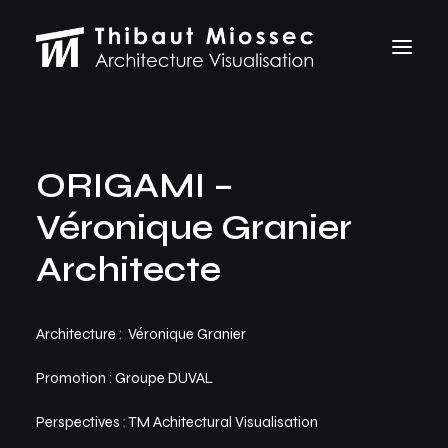
ARCHVIZ
ORIGAMI –
Selected works
Personal projects
Véronique Granier
Making of
VFX
Architecte
ABOUT
CONTACT
Architecture : Véronique Granier
Let's talk
Promotion : Groupe DUVAL
thibaut.miossec@gmail.com
06 74 21 83 50
Perspectives : TM Achitectural Visualisation