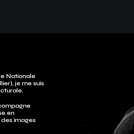
e Nationale
er), je me suis
ecturale.
’accompagne
se en
s des images