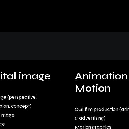
ital image
Animation
Motion
mage (perspective,
plan, concept)
CGI film production (an
 image
& advertising)
ge
Motion graphics