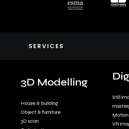
SERVICES
Dig
3D Modelling
Still i
House & building
master
Object & furniture
Motion
3D scan
VR ima