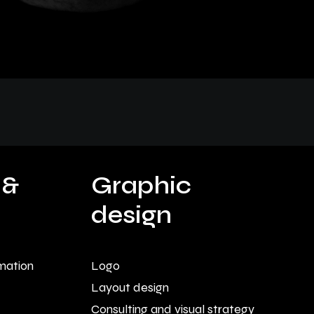
 &
Graphic
design
imation
Logo
Layout design
Consulting and visual strategy