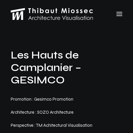
ARCHVIZ
Les Hauts de
Selected works
Personal projects
Camplanier –
Making of
VFX
GESIMCO
ABOUT
CONTACT
Promotion : Gesimco Promotion
Let's talk
Architecture : SOZO Architecture
thibaut.miossec@gmail.com
06 74 21 83 50
Perspective : TM Achitectural Visualisation