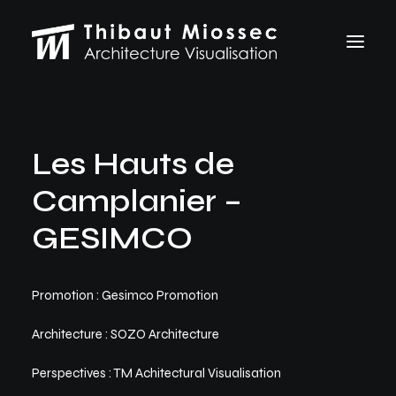
ARCHVIZ
Les Hauts de
Selected works
Personal projects
Camplanier –
Making of
VFX
GESIMCO
ABOUT
CONTACT
Promotion : Gesimco Promotion
Let's talk
Architecture : SOZO Architecture
thibaut.miossec@gmail.com
06 74 21 83 50
Perspectives : TM Achitectural Visualisation