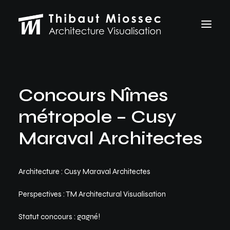
ARCHVIZ
Concours Nîmes
Selected works
Personal projects
métropole – Cusy
Making of
VFX
Maraval Architectes
ABOUT
CONTACT
Architecture : Cusy Maraval Architectes
Let's talk
Perspectives : TM Architectural Visualisation
thibaut.miossec@gmail.com
06 74 21 83 50
Statut concours : gagné!